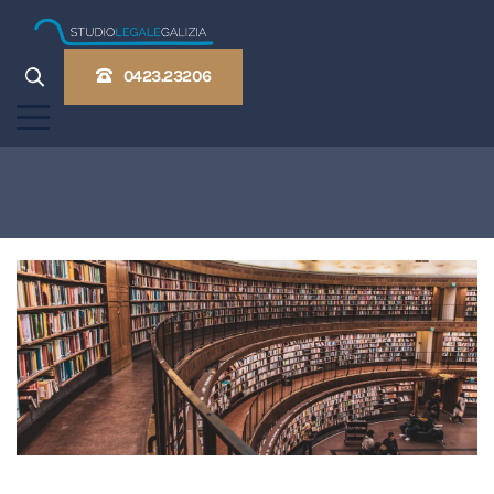
0423.23206
Home
Competenze settoriali