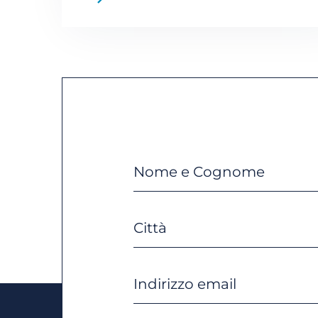
avvocati per imparare a
fidarsi