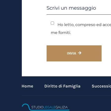
Ho letto, compreso ed acce
me forniti.
INVIA
Home
Diritto di Famiglia
Successio