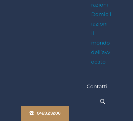
razioni
Domicil
iazioni
Il
mondo
dell’avv
ocato
Contatti
0423.23206