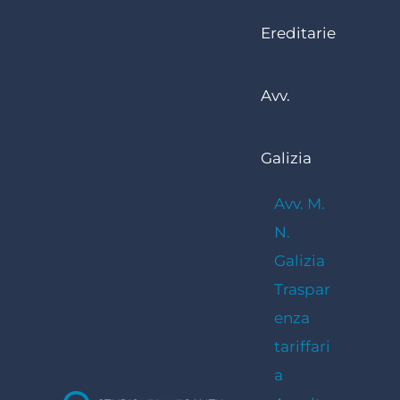
Ereditarie
Avv.
Galizia
Avv. M.
N.
Galizia
Traspar
enza
tariffari
a