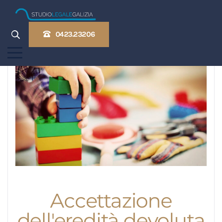
0423.23206
Accettazione
dell'eredità devoluta