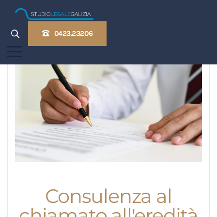
0423.23206
Consulenza al
chiamato all'eredità