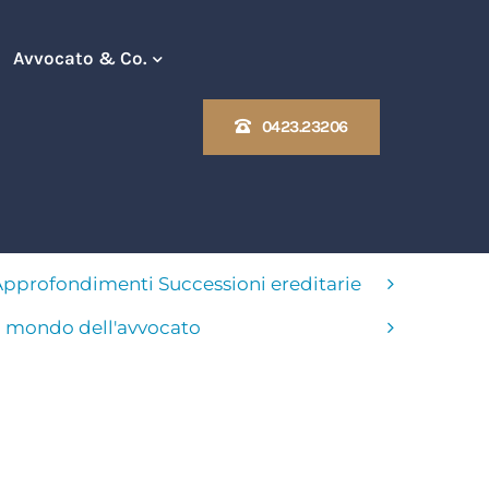
Avvocato & Co.
0423.23206
Argomenti
pprofondimenti Diritto di Famiglia
pprofondimenti Successioni ereditarie
l mondo dell'avvocato