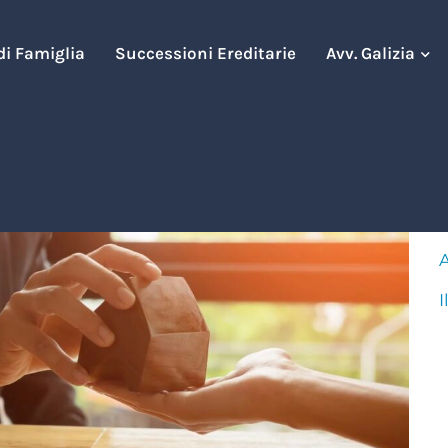
 di Famiglia
Successioni Ereditarie
Avv. Galizia
A
A
I