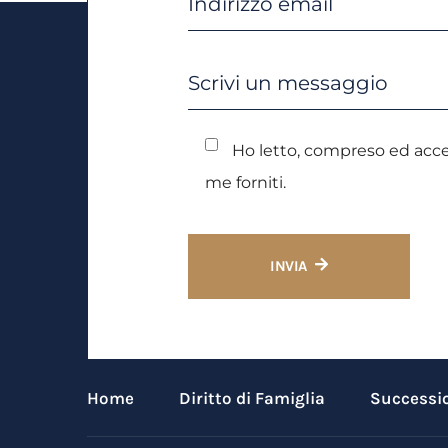
Ho letto, compreso ed acce
me forniti.
INVIA
Home
Diritto di Famiglia
Successio